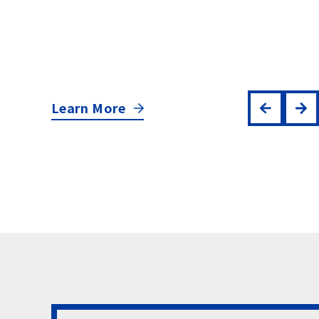
「第74回 電設工業展 
FAIR 2026」に出
ます
2026.05.27
Learn More