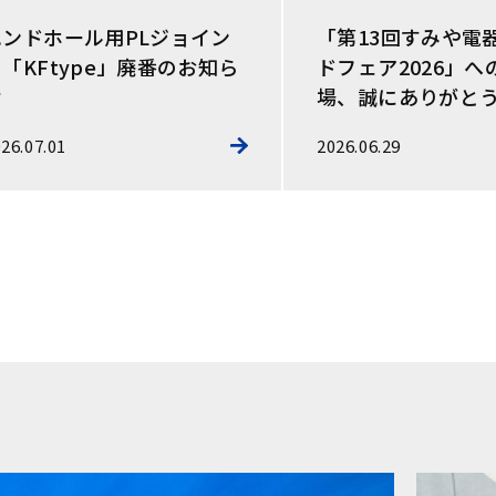
ハンドホール用PLジョイン
「第13回すみや電
「KFtype」廃番のお知ら
ドフェア2026」へ
せ
場、誠にありがと
した
26.07.01
2026.06.29