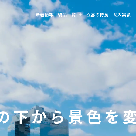
新着情報
製品一覧
立基の特長
納入実績
の
下
か
ら
景
色
を