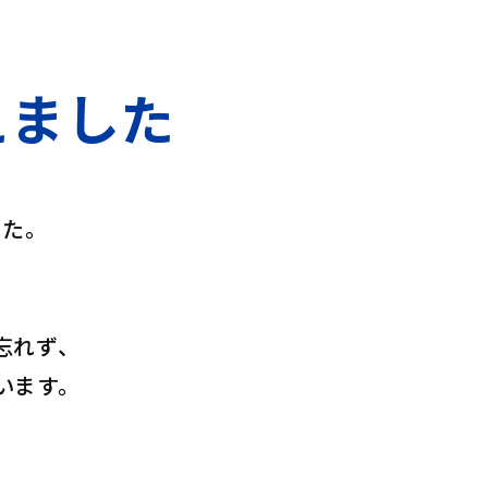
えました
した。
忘れず、
います。